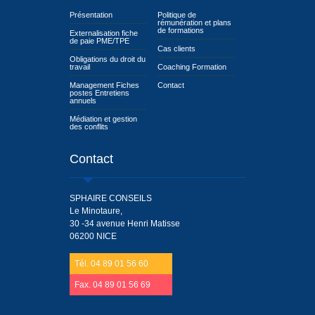
Présentation
Politique de
rémunération et plans
de formations
Externalisation fiche
de paie PME/TPE
Cas clients
Obligations du droit du
travail
Coaching Formation
Management Fiches
Contact
postes Entretiens
annuels
Médiation et gestion
des conflits
Contact
SPHAIRE CONSEILS
Le Minotaure,
30 -34 avenue Henri Matisse
06200 NICE
Tél. 04 89 01 56 60
Fax. 04 89 01 56 69